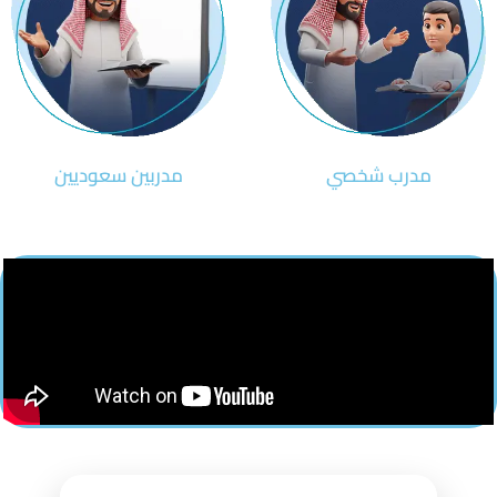
مدرب شخصي
مدربين سعوديين