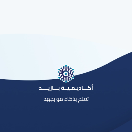
أكـــاديـمـيــة بـــازيــــد
تعلم بذكاء مو بجهد