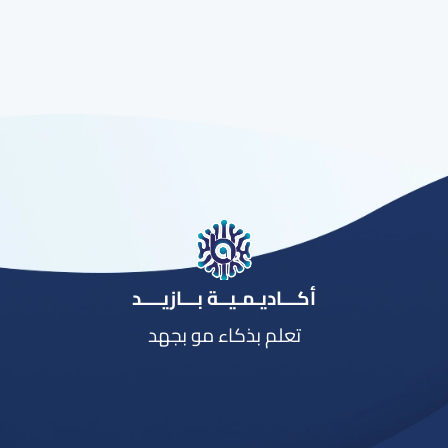
أكـــاديـمـيــة بـــازيــــد
تعلم بذكاء مو بجهد