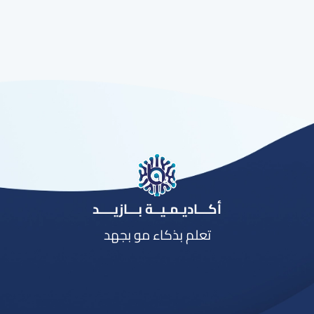
أكـــاديـمـيــة بـــازيــــد
تعلم بذكاء مو بجهد