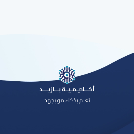
أكـــاديـمـيــة بـــازيــــد
تعلم بذكاء مو بجهد