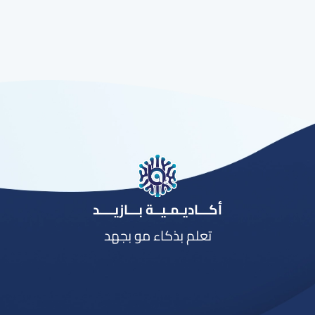
أكـــاديـمـيــة بـــازيــــد
تعلم بذكاء مو بجهد