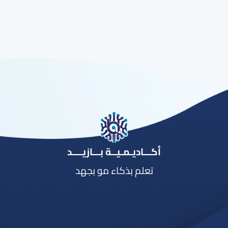
أكـــاديـمـيــة بـــازيــــد
تعلم بذكاء مو بجهد