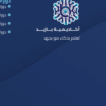
دورات
دورا
دورا
دورا
أكـــاديـمـيــة بـــازيــــد
دورا
تعلم بذكاء مو بجهد