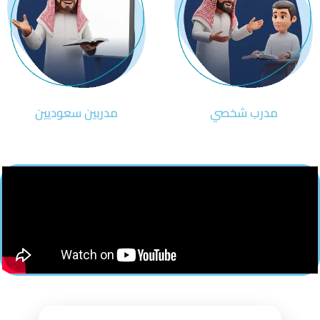
مدرب شخصي
مدربين سعوديين