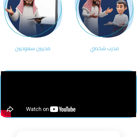
مدرب شخصي
مدربين سعوديين