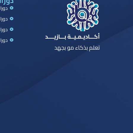
دورات
دورا
دورا
دورا
أكـــاديـمـيــة بـــازيــــد
دورا
تعلم بذكاء مو بجهد