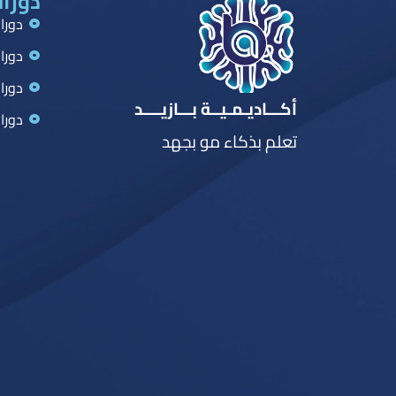
دورات
دورا
دورا
دورا
أكـــاديـمـيــة بـــازيــــد
دورا
تعلم بذكاء مو بجهد