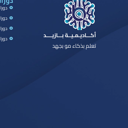
دورات
دورا
دورا
دورا
أكـــاديـمـيــة بـــازيــــد
دورا
تعلم بذكاء مو بجهد