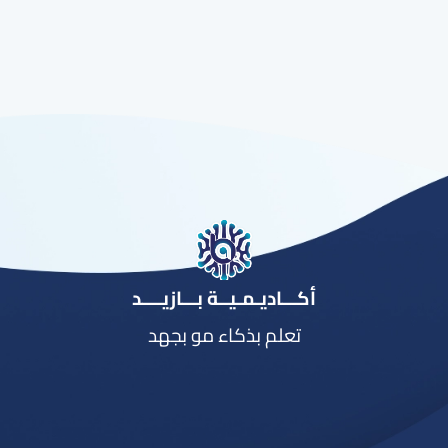
أكـــاديـمـيــة بـــازيــــد
تعلم بذكاء مو بجهد