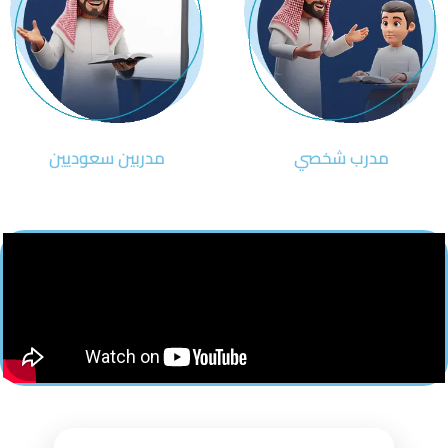
مدرب شخصي
مدربين سعوديين