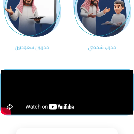
مدرب شخصي
مدربين سعوديين