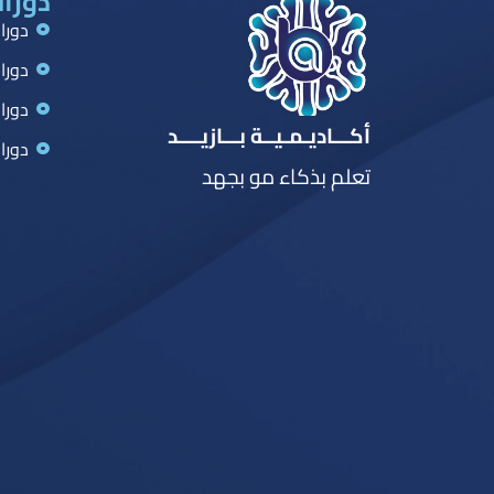
دورات
دورا
دورا
دورا
أكـــاديـمـيــة بـــازيــــد
دورا
تعلم بذكاء مو بجهد