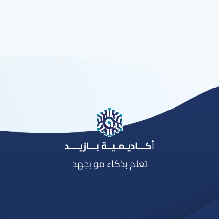
أكـــاديـمـيــة بـــازيــــد
تعلم بذكاء مو بجهد