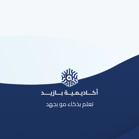
أكـــاديـمـيــة بـــازيــــد
تعلم بذكاء مو بجهد