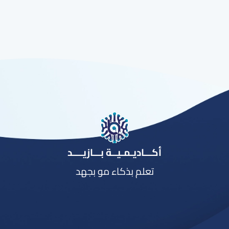
أكـــاديـمـيــة بـــازيــــد
تعلم بذكاء مو بجهد