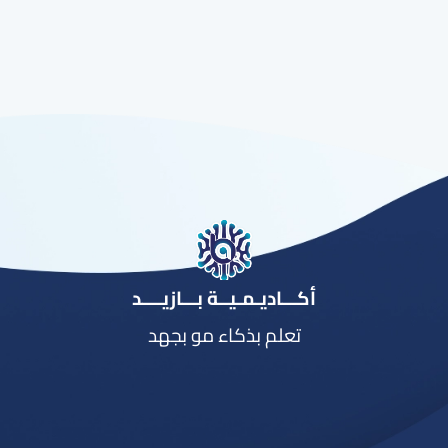
أكـــاديـمـيــة بـــازيــــد
تعلم بذكاء مو بجهد