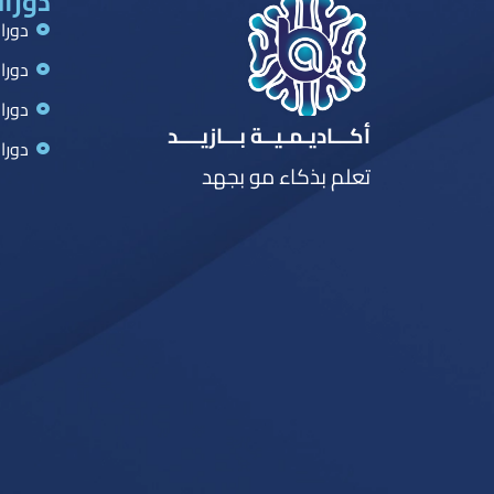
دورات
دورا
دورا
دورا
أكـــاديـمـيــة بـــازيــــد
دورا
تعلم بذكاء مو بجهد