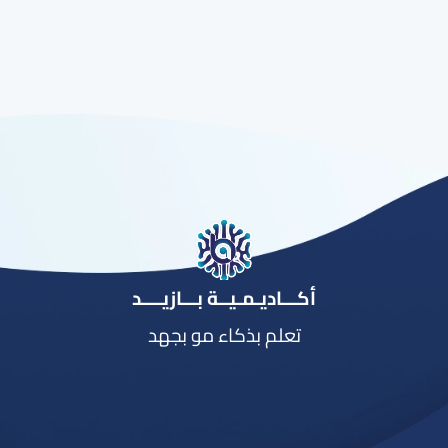
أكـــاديـمـيــة بـــازيــــد
تعلم بذكاء مو بجهد