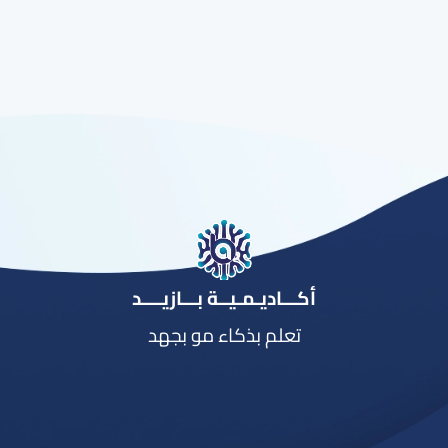
أكـــاديـمـيــة بـــازيــــد
تعلم بذكاء مو بجهد