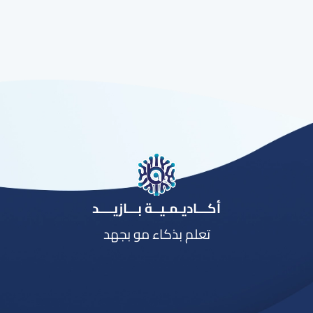
أكـــاديـمـيــة بـــازيــــد
تعلم بذكاء مو بجهد