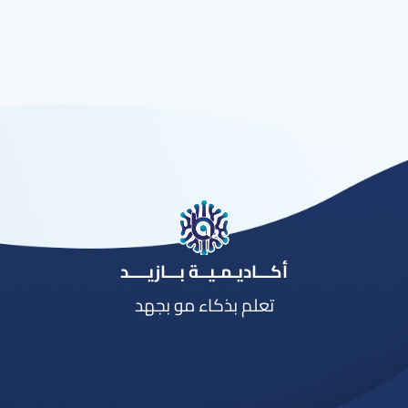
أكـــاديـمـيــة بـــازيــــد
تعلم بذكاء مو بجهد