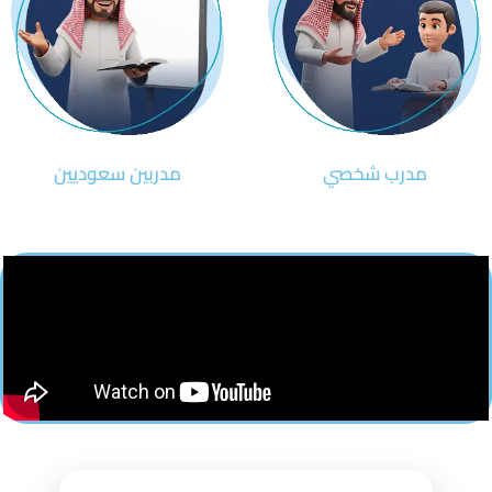
مدرب شخصي
مدربين سعوديين