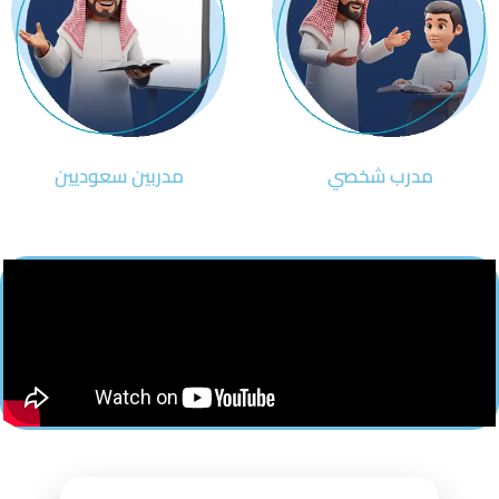
مدرب شخصي
مدربين سعوديين