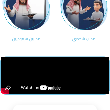
مدرب شخصي
مدربين سعوديين