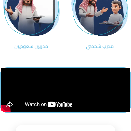
مدرب شخصي
مدربين سعوديين