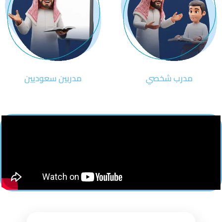
مدرب شخصي
مدربين سعوديين