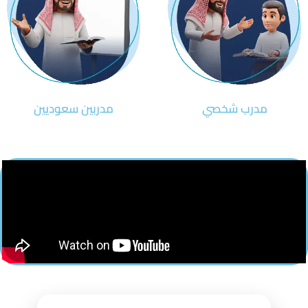
مدرب شخصي
مدربين سعوديين