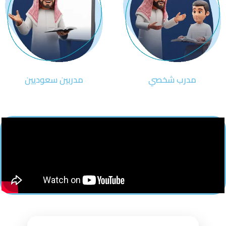
مدرب شخصي
مدربين سعوديين