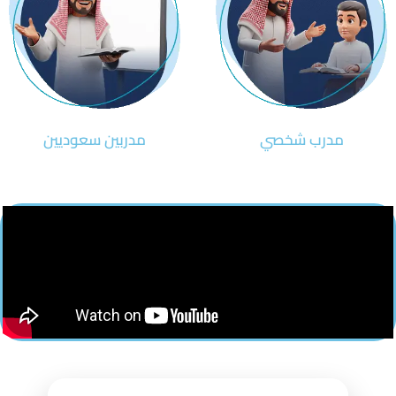
مدرب شخصي
مدربين سعوديين