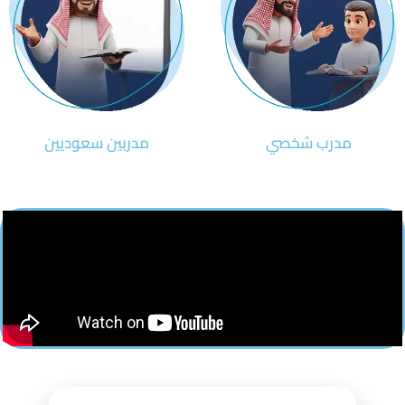
مدرب شخصي
مدربين سعوديين