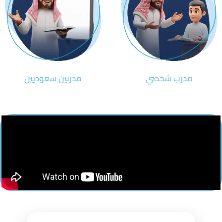
مدرب شخصي
مدربين سعوديين