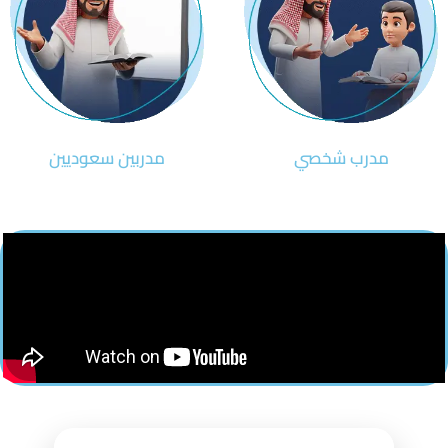
مدرب شخصي
مدربين سعوديين