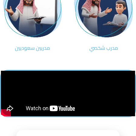
مدرب شخصي
مدربين سعوديين