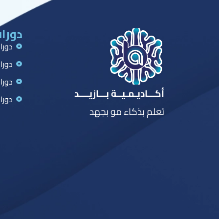
دورات
دورا
دورا
دورا
أكـــاديـمـيــة بـــازيــــد
دورا
تعلم بذكاء مو بجهد