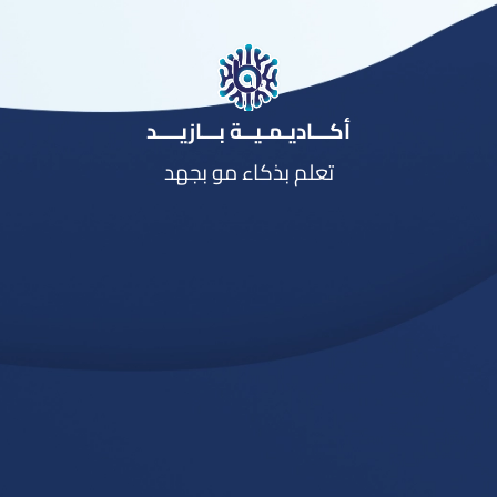
أكـــاديـمـيــة بـــازيــــد
تعلم بذكاء مو بجهد