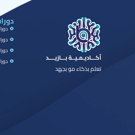
دورات
دورا
دورا
دورا
أكـــاديـمـيــة بـــازيــــد
دورا
تعلم بذكاء مو بجهد