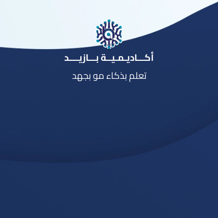
أكـــاديـمـيــة بـــازيــــد
تعلم بذكاء مو بجهد