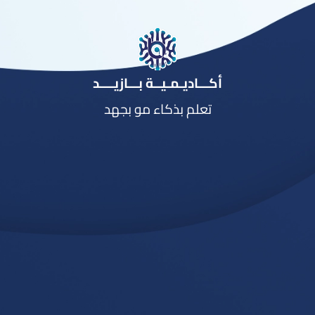
أكـــاديـمـيــة بـــازيــــد
تعلم بذكاء مو بجهد