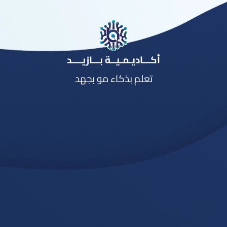
أكـــاديـمـيــة بـــازيــــد
تعلم بذكاء مو بجهد