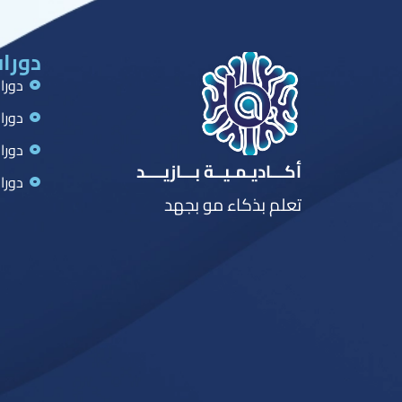
دورات
دورا
دورا
دورا
أكـــاديـمـيــة بـــازيــــد
دورا
تعلم بذكاء مو بجهد