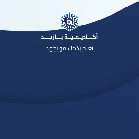
أكـــاديـمـيــة بـــازيــــد
تعلم بذكاء مو بجهد