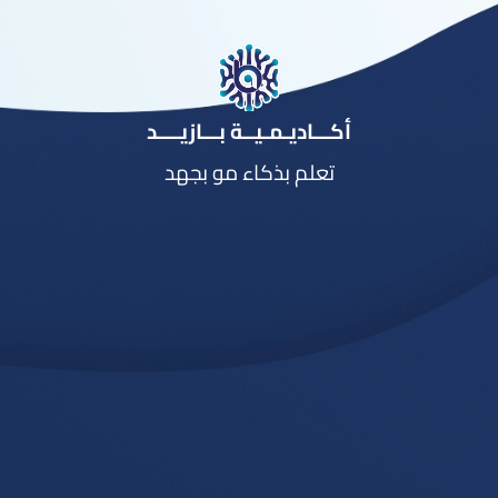
أكـــاديـمـيــة بـــازيــــد
تعلم بذكاء مو بجهد