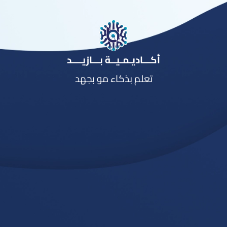
أكـــاديـمـيــة بـــازيــــد
تعلم بذكاء مو بجهد