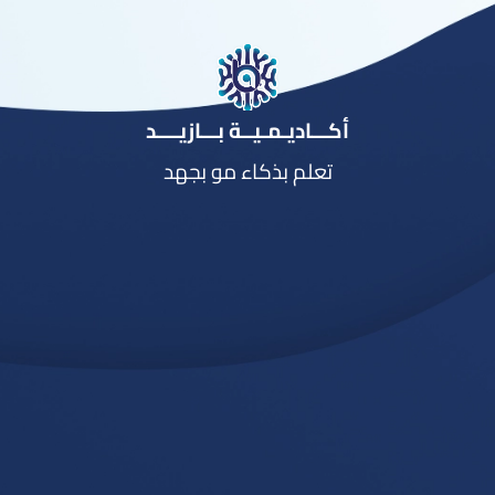
أكـــاديـمـيــة بـــازيــــد
تعلم بذكاء مو بجهد