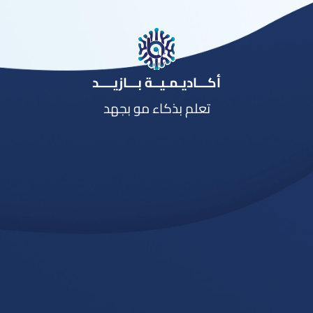
أكـــاديـمـيــة بـــازيــــد
تعلم بذكاء مو بجهد